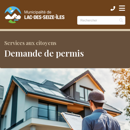
ubmenu (Municipalité )
ubmenu (Services )
bmenu (Culture et loisirs )
Services aux citoyens
Demande de permis