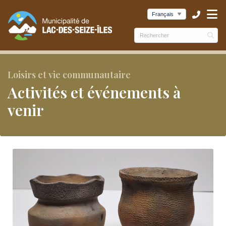
ubmenu (Municipalité )
ubmenu (Services )
bmenu (Culture et loisirs )
Loisirs et vie communautaire
Activités et événements à
venir