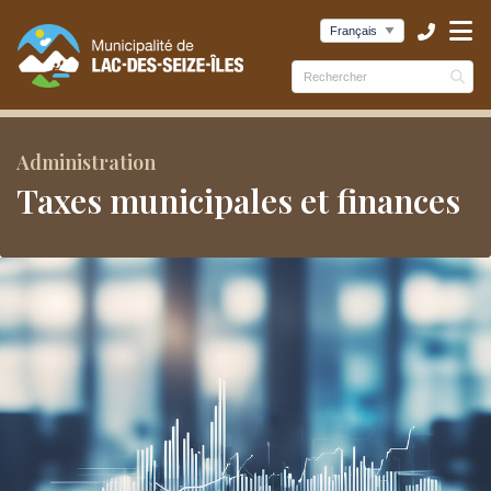
ubmenu (Municipalité )
ubmenu (Services )
bmenu (Culture et loisirs )
Administration
Taxes municipales et finances