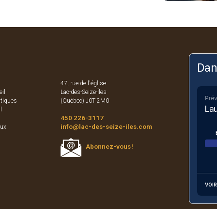
Dan
47, rue de l'église
il
Lac-des-Seize-Îles
Prév
itiques
(Québec) J0T 2M0
Lau
l
450 226-3117
s
info
@lac-des-seize-iles.com
aux
Abonnez-vous
!
VOIR