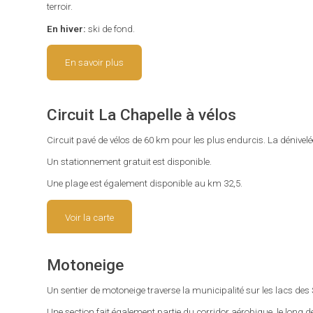
terroir.
En hiver:
ski de fond.
En
savoir plus
Circuit La Chapelle à vélos
Circuit pavé de vélos de 60 km pour les plus endurcis. La dénivelée 
Un stationnement gratuit est disponible.
Une plage est également disponible au km 32,5.
Voir la carte
Motoneige
Un sentier de motoneige traverse la municipalité sur les lacs des S
Une section fait également partie du corridor aérobique, le long de