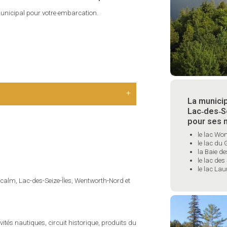
 municipal pour votre embarcation.
La municip
Lac‑des‑S
pour ses m
le lac Wo
le lac du
la Baie d
le lac des 
le lac Lau
tcalm, Lac-des-Seize-Îles, Wentworth-Nord et
ivités nautiques, circuit historique, produits du