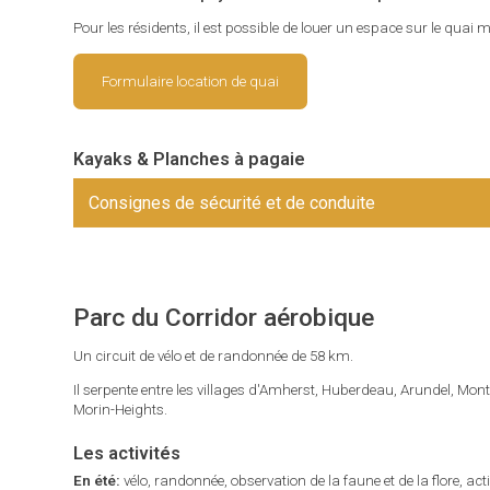
Pour les résidents, il est possible de louer un espace sur le quai
Formulaire location de quai
Kayaks & Planches à pagaie
Consignes de sécurité et de conduite
Parc du Corridor aérobique
Un circuit de vélo et de randonnée de 58 km.
Il serpente entre les villages d'Amherst, Huberdeau, Arundel, Mon
Morin-Heights.
Les activités
En été:
vélo, randonnée, observation de la faune et de la flore, act