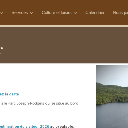
Services
Culture et loisirs
Calendrier
Nous jo
r
z la carte
l y a le Parc Joseph-Rodgers qui se situe au bord
.
entification du visiteur 2026
au préalable.