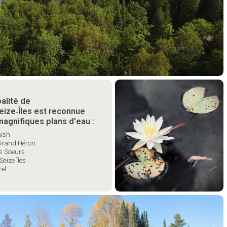
alité de
eize‑Îles est reconnue
agnifiques plans d'eau :
nish
 Grand Héron
es Soeurs
Seize Îles
rel