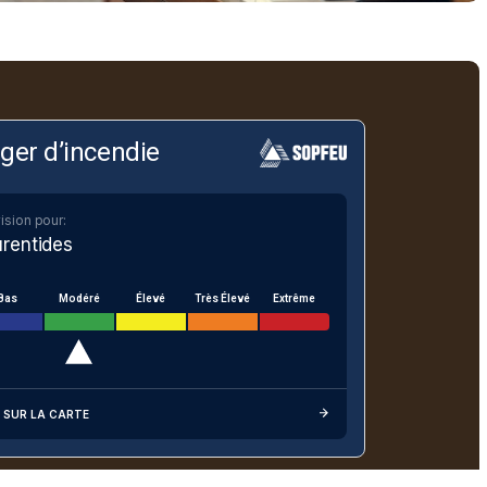
ger d’incendie
ision pour:
rentides
Bas
Modéré
Élevé
Très Élevé
Extrême
 SUR LA CARTE