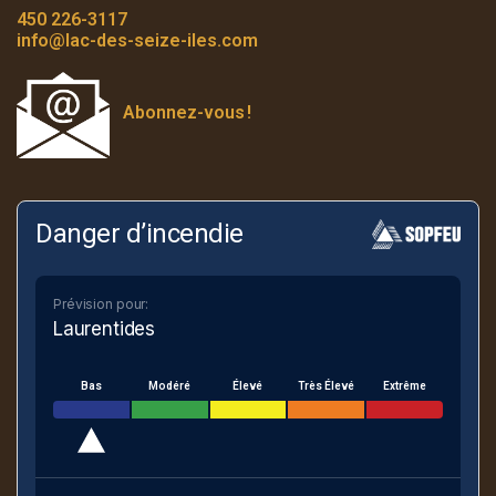
450 226-3117
info
@lac-des-seize-iles.com
Abonnez-vous
!
Danger d’incendie
Prévision pour:
Laurentides
Bas
Modéré
Élevé
Très Élevé
Extrême