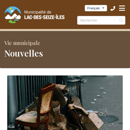
ubmenu (Municipalité )
ubmenu (Services )
bmenu (Culture et loisirs )
Vie municipale
Nouvelles